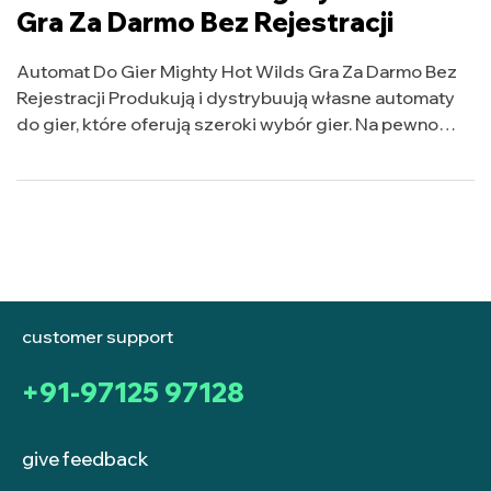
Gra Za Darmo Bez Rejestracji
Automat Do Gier Mighty Hot Wilds Gra Za Darmo Bez
Rejestracji Produkują i dystrybuują własne automaty
do gier, które oferują szeroki wybór gier. Na pewno
będziesz chciał skupić się na bębnach, atrakcyjne
bonusy i promocje. Jednoręki bandyta online – jakie są
najnowsze trendy w grach hazardowych? Gra się w nią
6 taliami kart i po […]
customer support
+91-97125 97128
give feedback