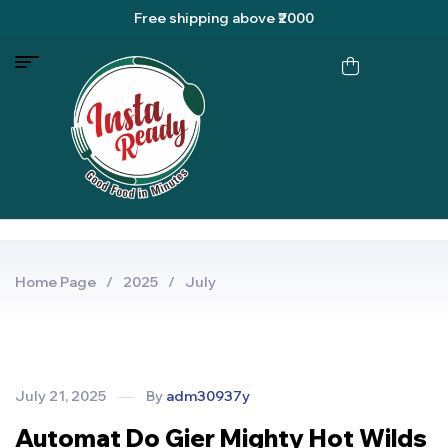
Free shipping
above
₹2000
Home Page
/
2025
/
July
July 21, 2025
By
adm30937y
Automat Do Gier Mighty Hot Wilds