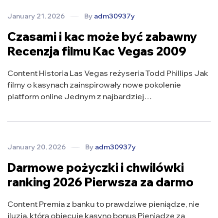
stronie kasyna i zakładania tam konta. W dzisiejszych
kasynach internetowych nie musimy grać na
January 21, 2026
By
adm30937y
prawdziwe […]
Czasami i kac może być zabawny
Recenzja filmu Kac Vegas 2009
Content Historia Las Vegas reżyseria Todd Phillips Jak
filmy o kasynach zainspirowały nowe pokolenie
platform online Jednym z najbardziej
charakterystycznych elementów pierwszej części "Kac
Vegas" jest brak zęba u Stu, postaci granej przez Eda
Helmsa. Razem jadą do hotelu Ceasar Palace, by
zaszaleć w kasynie i nocnych klubach. W październiku
January 20, 2026
By
adm30937y
2017 roku, Mandala Bay zasłynął […]
Darmowe pożyczki i chwilówki
ranking 2026 Pierwsza za darmo
Content Premia z banku to prawdziwe pieniądze, nie
iluzja, którą obiecuje kasyno bonus Pieniądze za