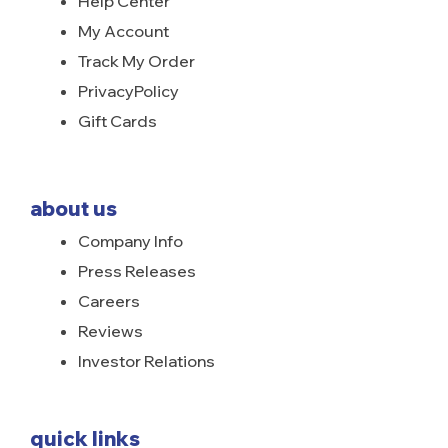
Help Center
My Account
Track My Order
PrivacyPolicy
Gift Cards
about us
Company Info
Press Releases
Careers
Reviews
Investor Relations
quick links