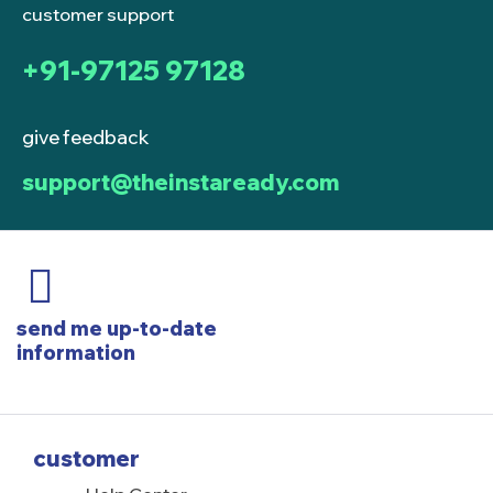
customer support
+91-97125 97128
give feedback
support@theinstaready.com
send me up-to-date
information
customer