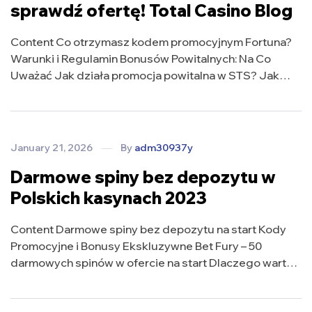
sprawdź ofertę! Total Casino Blog
Content Co otrzymasz kodem promocyjnym Fortuna?
Warunki i Regulamin Bonusów Powitalnych: Na Co
Uważać Jak działa promocja powitalna w STS? Jak
aktywować bonus bez depozytu? Gra bez podatku nie
wymaga żadnego obrotu — działa automatycznie na
wszystkie zakłady. Kod nie działa po założeniu konta,
dlatego kluczowe jest wpisanie go PRZED kliknięciem
January 21, 2026
By
adm30937y
przycisku zakończenia rejestracji. Bonus […]
Darmowe spiny bez depozytu w
Polskich kasynach 2023
Content Darmowe spiny bez depozytu na start Kody
Promocyjne i Bonusy Ekskluzywne Bet Fury – 50
darmowych spinów w ofercie na start Dlaczego warto
grać w darmowe sloty? Gry kasynowe za darmo
zazwyczaj nie wymagają też od nas rejestracji na