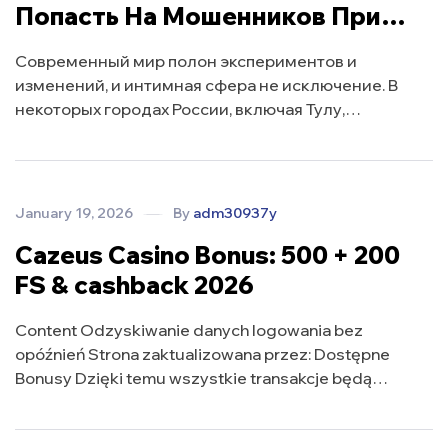
Попасть На Мошенников При
Встрече и Наслаждаться
Современный мир полон экспериментов и
Безопасным Интим Досугом
изменений, и интимная сфера не исключение. В
некоторых городах России, включая Тулу,
проституция легализована, что создало
определённые условия для рынка интим-услуг. Но
вместе с легализацией, этот рынок может таить в
себе множество опасностей, в том числе
January 19, 2026
By
adm30937y
мошенничество. Как же не попасть на уловки
Cazeus Casino Bonus: 500 + 200
обманщиков и получить уникальный и безопасный
опыт […]
FS & cashback 2026
Content Odzyskiwanie danych logowania bez
opóźnień Strona zaktualizowana przez: Dostępne
Bonusy Dzięki temu wszystkie transakcje będą
przebiegać sprawniej, niezależnie od tego, jak
płacisz.Włącz historię transakcji, aby śledzić swoją