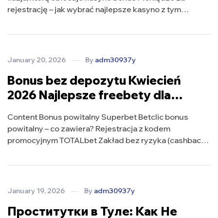
rejestrację – jak wybrać najlepsze kasyno z tym
bonusem? Dla Użyktowników naszych rozwiązań
wsparcie jest dostępne pod numerem telefonu:(+ 787
466 299 Istnieje jednak tylko jedno legalne kasyno
online, Total Casino, które należy do państwa. W świetle
January 20, 2026
By
adm30937y
polskiego prawa bonusy […]
Bonus bez depozytu Kwiecień
2026 Najlepsze freebety dla
graczy
Content Bonus powitalny Superbet Betclic bonus
powitalny – co zawiera? Rejestracja z kodem
promocyjnym TOTALbet Zakład bez ryzyka (cashback)
100 PLN z kodem Z kodem promocyjnym w Fuksiarzu
obstawisz pierwszy zakład bez ryzyka do 1000 PLN ze
zwrotem w gotówce i odbierzesz darmowe 10 PLN bez
depozytu. W zależności od wyboru kodu, możemy
January 19, 2026
By
adm30937y
odebrać promocję […]
Проститутки в Туле: Как Не