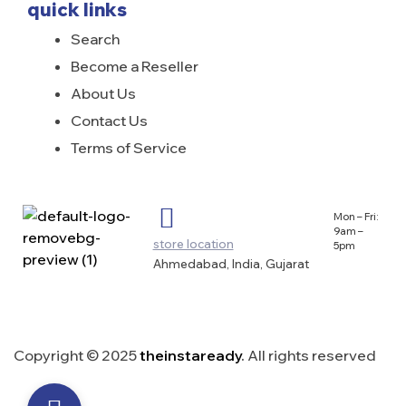
quick links
Search
Become a Reseller
About Us
Contact Us
Terms of Service
Mon – Fri:
9am –
store location
5pm
Ahmedabad, India, Gujarat
Copyright © 2025
theinstaready
.
All rights reserved