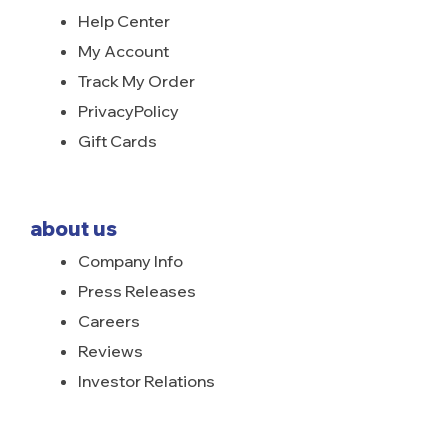
Help Center
My Account
Track My Order
PrivacyPolicy
Gift Cards
about us
Company Info
Press Releases
Careers
Reviews
Investor Relations