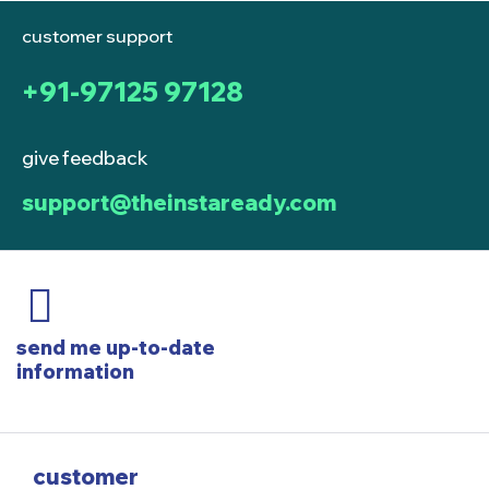
customer support
+91-97125 97128
give feedback
support@theinstaready.com
send me up-to-date
information
customer