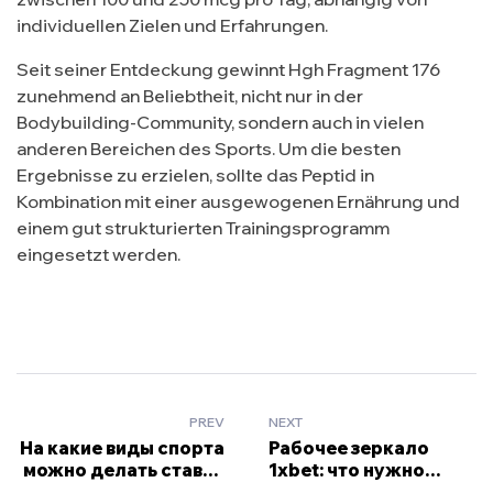
individuellen Zielen und Erfahrungen.
Seit seiner Entdeckung gewinnt Hgh Fragment 176
zunehmend an Beliebtheit, nicht nur in der
Bodybuilding-Community, sondern auch in vielen
anderen Bereichen des Sports. Um die besten
Ergebnisse zu erzielen, sollte das Peptid in
Kombination mit einer ausgewogenen Ernährung und
einem gut strukturierten Trainingsprogramm
eingesetzt werden.
PREV
NEXT
На какие виды спорта
Рабочее зеркало
можно делать ставки
1xbet: что нужно
после 1xbet скачать?
знать каждому