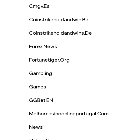
Cmgv.es
Coinstrikeholdandwin.be
Coinstrikeholdandwins.de
Forex News
Fortunetiger.org
Gambling
Games
GGBet EN
Melhorcasinoonlineportugal.com
News