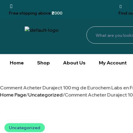
Free shipping
above
₹2000
Find
ou
Home
Shop
About Us
My Account
Comment Acheter Duraject 100 mg de Eurochem Labs en F
Home Page
/
Uncategorized
/
Comment Acheter Duraject 10
Uncategorized