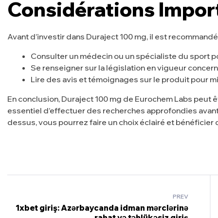
Considérations Import
Avant d’investir dans Duraject 100 mg, il est recommandé 
Consulter un médecin ou un spécialiste du sport po
Se renseigner sur la législation en vigueur concernan
Lire des avis et témoignages sur le produit pour m
En conclusion, Duraject 100 mg de Eurochem Labs peut être 
essentiel d’effectuer des recherches approfondies avant d
dessus, vous pourrez faire un choix éclairé et bénéficie
PREV
1xbet giriş: Azərbaycanda idman mərclərinə
rahat və təhlükəsiz giriş