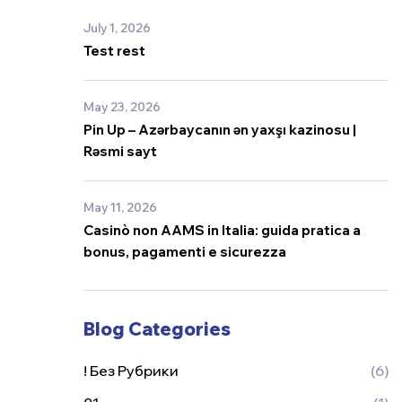
July 1, 2026
Test rest
May 23, 2026
Pin Up – Azərbaycanın ən yaxşı kazinosu |
Rəsmi sayt
May 11, 2026
Casinò non AAMS in Italia: guida pratica a
bonus, pagamenti e sicurezza
Blog Categories
! Без Рубрики
(6)