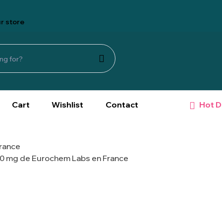
r store
Hot D
Cart
Wishlist
Contact
rance
0 mg de Eurochem Labs en France